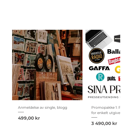
Anmeldelse av single, blogg
Promopakke 1: Presse
for enkelt utgivelse
Pris
499,00 kr
Pris
3 490,00 kr