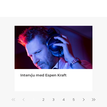
Intervju med Espen Kraft
Hvor
best
1
2
3
4
5