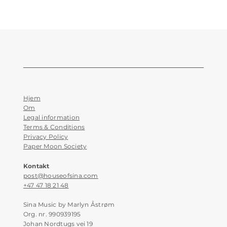
Hjem
Om
Legal information
Terms & Conditions
Privacy Policy
Paper Moon Society
Kontakt
post@houseofsina.com
+47 47 18 21 48
Sina Music by Marlyn Åstrøm
Org. nr. 990939195
Johan Nordtugs vei 19