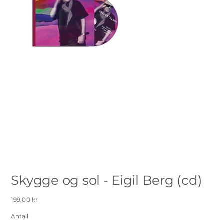
Skygge og sol - Eigil Berg (cd)
Pris
199,00 kr
Antall