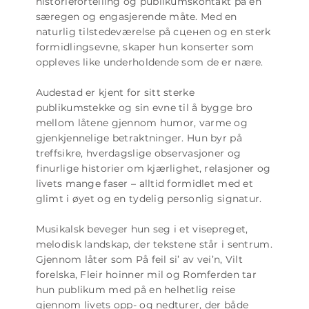
historiefortelling og publikumskontakt på en
særegen og engasjerende måte. Med en
naturlig tilstedeværelse på сценen og en sterk
formidlingsevne, skaper hun konserter som
oppleves like underholdende som de er nære.
Audestad er kjent for sitt sterke
publikumstekke og sin evne til å bygge bro
mellom låtene gjennom humor, varme og
gjenkjennelige betraktninger. Hun byr på
treffsikre, hverdagslige observasjoner og
finurlige historier om kjærlighet, relasjoner og
livets mange faser – alltid formidlet med et
glimt i øyet og en tydelig personlig signatur.
Musikalsk beveger hun seg i et visepreget,
melodisk landskap, der tekstene står i sentrum.
Gjennom låter som På feil si’ av vei’n, Vilt
forelska, Fleir hoinner mil og Romferden tar
hun publikum med på en helhetlig reise
gjennom livets opp- og nedturer, der både