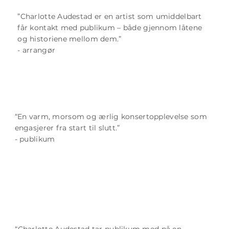
”Charlotte Audestad er en artist som umiddelbart
får kontakt med publikum – både gjennom låtene
og historiene mellom dem.”
- arrangør
“En varm, morsom og ærlig konsertopplevelse som
engasjerer fra start til slutt.”
- publikum
“Charlotte Audestad tar publikum med på en