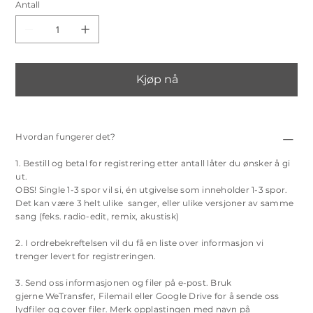
Antall
Kjøp nå
Hvordan fungerer det?
1. Bestill og betal for registrering etter antall låter du ønsker å gi
ut.
OBS! Single 1-3 spor vil si, én utgivelse som inneholder 1-3 spor.
Det kan være 3 helt ulike sanger, eller ulike versjoner av samme
sang (feks. radio-edit, remix, akustisk)
2. I ordrebekreftelsen vil du få en liste over informasjon vi
trenger levert for registreringen.
3. Send oss informasjonen og filer på e-post. Bruk
gjerne
WeTransfer,
Filemail
eller
Google Drive
for å sende oss
lydfiler og cover filer. Merk opplastingen med navn på