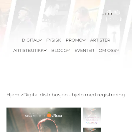
Logg inn
DIGITAL
FYSISK
PROMO
ARTISTER
ARTISTBUTIKK
BLOGG
EVENTER
OM OSS
Hjem
>
Digital distribusjon - hjelp med registrering