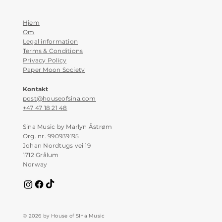
Hjem
Om
Legal information
Terms & Conditions
Privacy Policy
Paper Moon Society
Kontakt
post@houseofsina.com
+47 47 18 21 48
Sina Music by Marlyn Åstrøm
Org. nr. 990939195
Johan Nordtugs vei 19
1712 Grålum
Norway
© 2026 by House of SIna Music