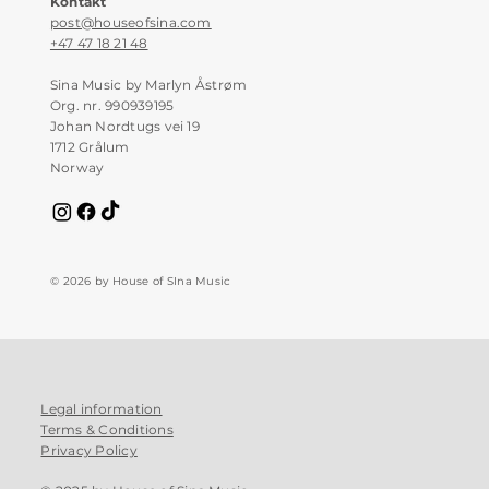
Kontakt
post@houseofsina.com
+47 47 18 21 48
Sina Music by Marlyn Åstrøm
Org. nr. 990939195
Johan Nordtugs vei 19
1712 Grålum
Norway
© 2026 by House of SIna Music
Legal information
Terms & Conditions
Privacy Policy