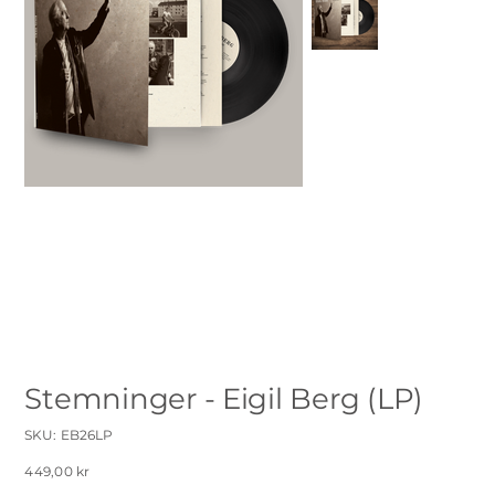
Stemninger - Eigil Berg (LP)
SKU
SKU:
EB26LP
EB26LP
Pris
449,00 kr