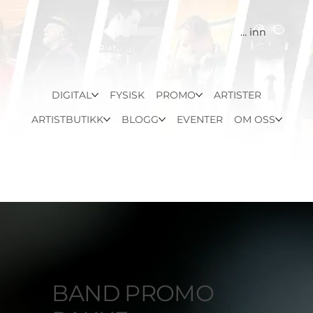
Logg inn
DIGITAL
FYSISK
PROMO
ARTISTER
ARTISTBUTIKK
BLOGG
EVENTER
OM OSS
BAND PROMO