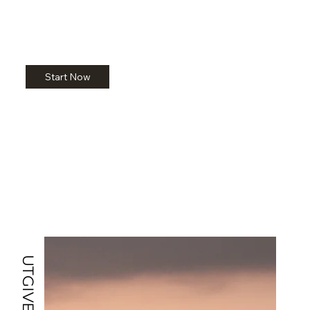
Start Now
UTGIVELSER