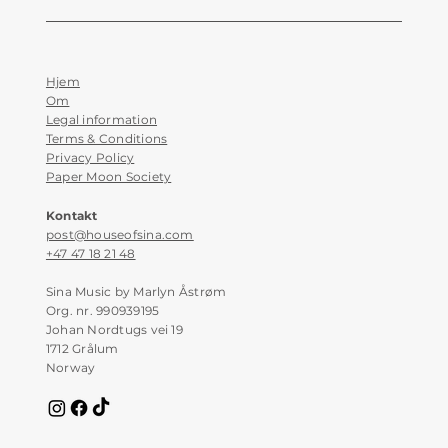
Hjem
Om
Legal information
Terms & Conditions
Privacy Policy
Paper Moon Society
Kontakt
post@houseofsina.com
+47 47 18 21 48
Sina Music by Marlyn Åstrøm
Org. nr. 990939195
Johan Nordtugs vei 19
1712 Grålum
Norway