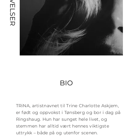
UTGIVELSER
BIO
TRiNA, artistnavnet til Trine Charlotte Askjem,
er født og oppvokst i Tønsberg og bor i dag på
Ringshaug. Hun har sunget hele livet, og
stemmen har alltid vært hennes viktigste
uttrykk – både på og utenfor scenen.