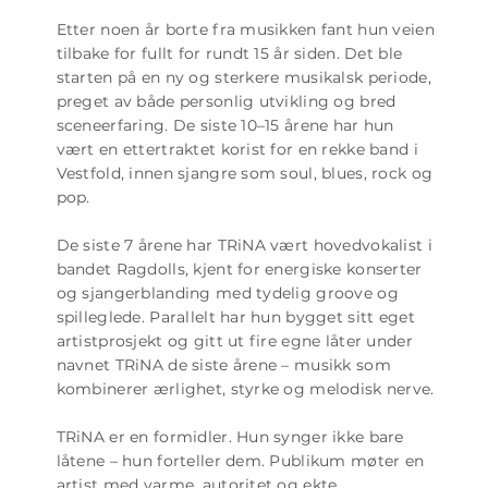
Etter noen år borte fra musikken fant hun veien
tilbake for fullt for rundt 15 år siden. Det ble
starten på en ny og sterkere musikalsk periode,
preget av både personlig utvikling og bred
sceneerfaring. De siste 10–15 årene har hun
vært en ettertraktet korist for en rekke band i
Vestfold, innen sjangre som soul, blues, rock og
pop.
De siste 7 årene har TRiNA vært hovedvokalist i
bandet Ragdolls, kjent for energiske konserter
og sjangerblanding med tydelig groove og
spilleglede. Parallelt har hun bygget sitt eget
artistprosjekt og gitt ut fire egne låter under
navnet TRiNA de siste årene – musikk som
kombinerer ærlighet, styrke og melodisk nerve.
TRiNA er en formidler. Hun synger ikke bare
låtene – hun forteller dem. Publikum møter en
artist med varme, autoritet og ekte