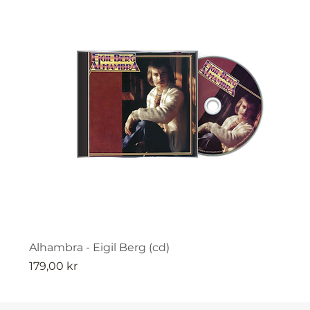
Alhambra - Eigil Berg (cd)
Pris
179,00 kr