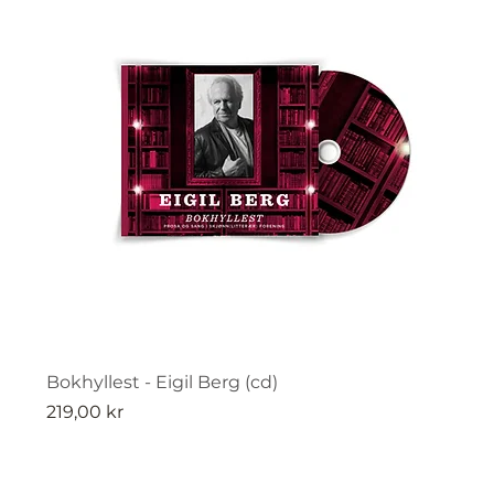
Bokhyllest - Eigil Berg (cd)
Pris
219,00 kr