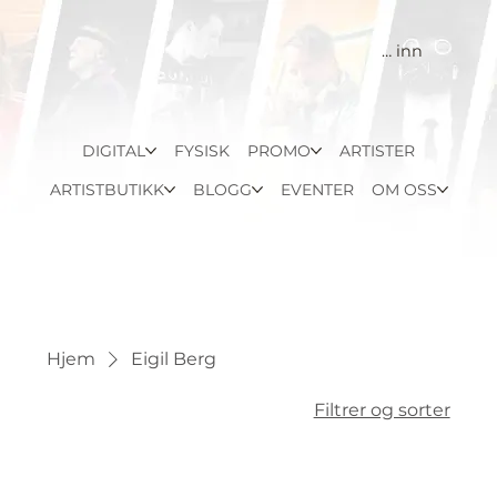
Logg inn
DIGITAL
FYSISK
PROMO
ARTISTER
ARTISTBUTIKK
BLOGG
EVENTER
OM OSS
Hjem
Eigil Berg
Filtrer og sorter