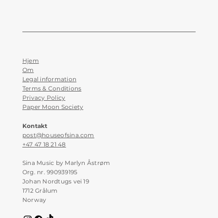
Hjem
Om
Legal information
Terms & Conditions
Privacy Policy
Paper Moon Society
Kontakt
post@houseofsina.com
+47 47 18 21 48
Sina Music by Marlyn Åstrøm
Org. nr. 990939195
Johan Nordtugs vei 19
1712 Grålum
Norway