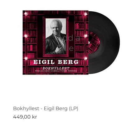
Add a
Title
Bokhyllest - Eigil Berg (LP)
Pris
449,00 kr