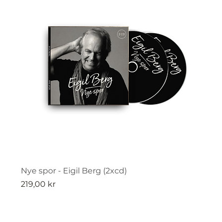
Nye spor - Eigil Berg (2xcd)
Pris
219,00 kr