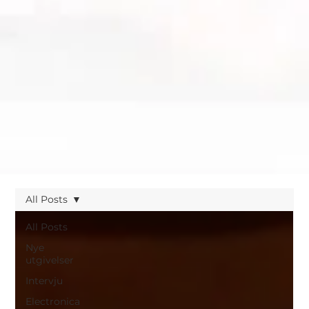
All Posts
All Posts
Nye
utgivelser
Intervju
Electronica