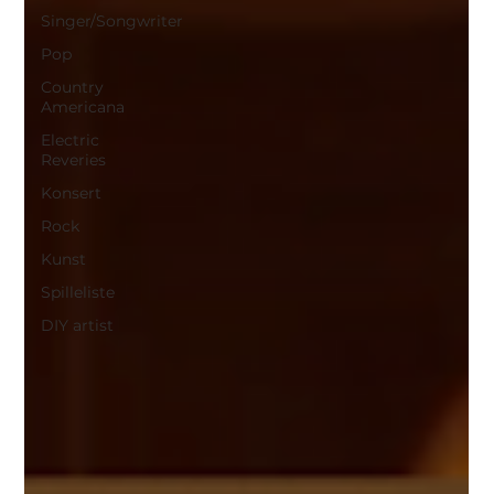
Singer/Songwriter
Pop
Country
Americana
Electric
Reveries
Konsert
Rock
Kunst
Spilleliste
DIY artist