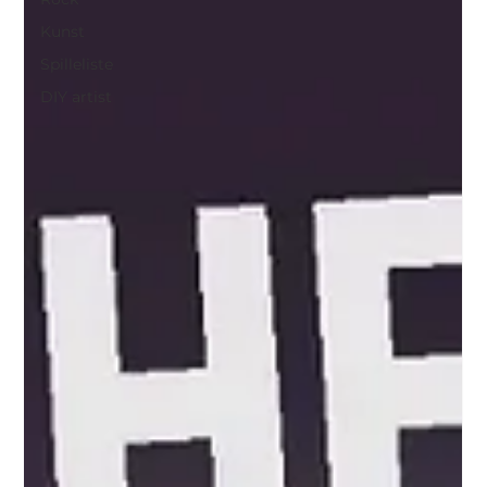
Kunst
Spilleliste
DIY artist