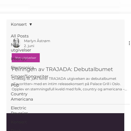
Konsert
All Posts
Marlyn Åstrøm
Nye
2. juni
utgivelser
Nye utgivelser
Intervju
Electronica
Feiringen av TRAJADA: Debutalbumet
Singer/Songwriter
Onsdag 18. juni feirer TRAJADA utgivelsen av debutalbumet
«Favoritter» med en intim releasekonsert på Palace Grill i Oslo.
Pop
Opplev en stemningsfull kveld med folk, country og americana –
Country
inspirert av artistene duoen elsker, og fremført med sterke
Americana
harmonier og ekte spilleglede.
Electric
Reveries
Konsert
Rock