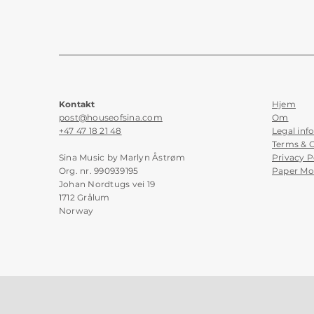
Kontakt
Hjem
post@houseofsina.com
Om
+47 47 18 21 48
Legal inf
Terms & 
Sina Music by Marlyn Åstrøm
Privacy P
Org. nr. 990939195
Paper Mo
Johan Nordtugs vei 19
1712 Grålum
Norway