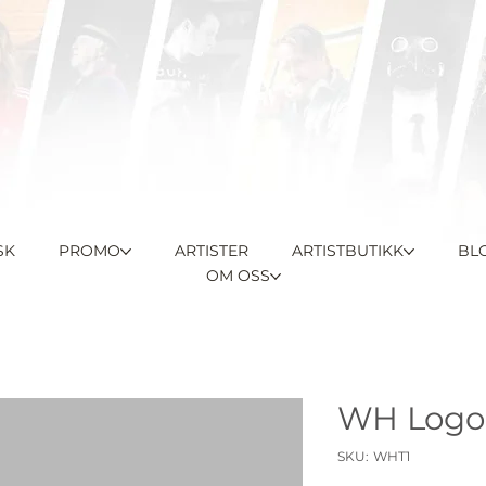
SK
PROMO
ARTISTER
ARTISTBUTIKK
BL
OM OSS
WH Logo 
SKU
SKU:
WHT1
WHT1