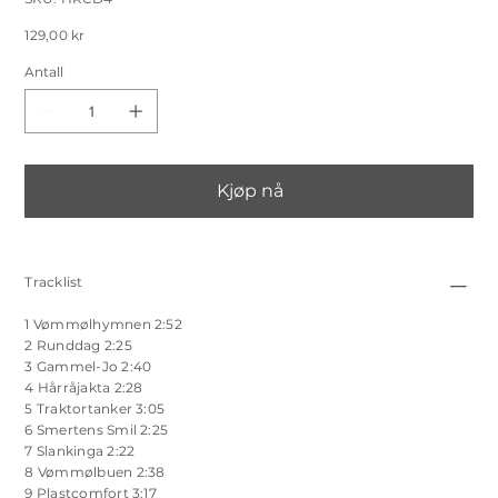
HRCD4
Salgspris
129,00 kr
Antall
Kjøp nå
Tracklist
1 Vømmølhymnen 2:52
2 Runddag 2:25
3 Gammel-Jo 2:40
4 Hårråjakta 2:28
5 Traktortanker 3:05
6 Smertens Smil 2:25
7 Slankinga 2:22
8 Vømmølbuen 2:38
9 Plastcomfort 3:17