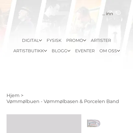
Logg inn
DIGITAL
FYSISK
PROMO
ARTISTER
ARTISTBUTIKK
BLOGG
EVENTER
OM OSS
Hjem
>
Vømmølbuen - Vømmølbasen & Porcelen Band