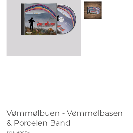
Vømmølbuen - Vømmølbasen
& Porcelen Band
SKU
SKU:
HRCD4