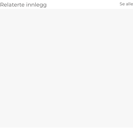
Se alle
Relaterte innlegg