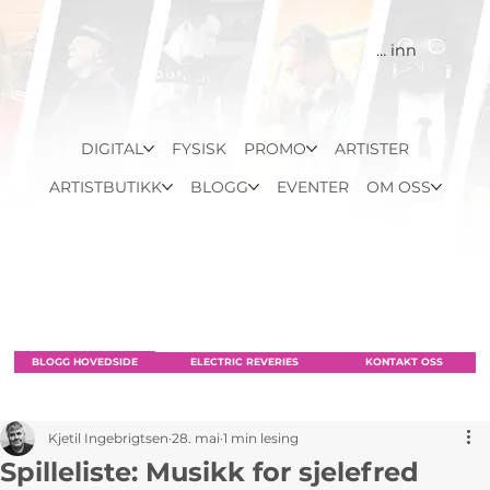
Logg inn
DIGITAL
FYSISK
PROMO
ARTISTER
ARTISTBUTIKK
BLOGG
EVENTER
OM OSS
BLOGG HOVEDSIDE
ELECTRIC REVERIES
KONTAKT OSS
Kjetil Ingebrigtsen
28. mai
1 min lesing
Spilleliste: Musikk for sjelefred