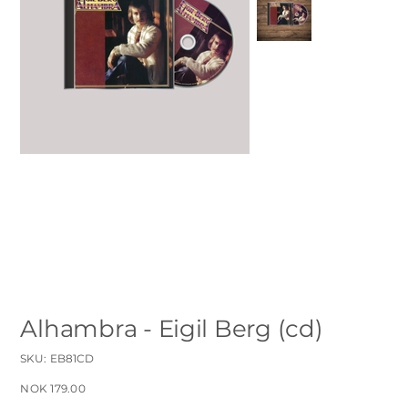
Alhambra - Eigil Berg (cd)
SKU
SKU:
EB81CD
EB81CD
Price
NOK 179.00