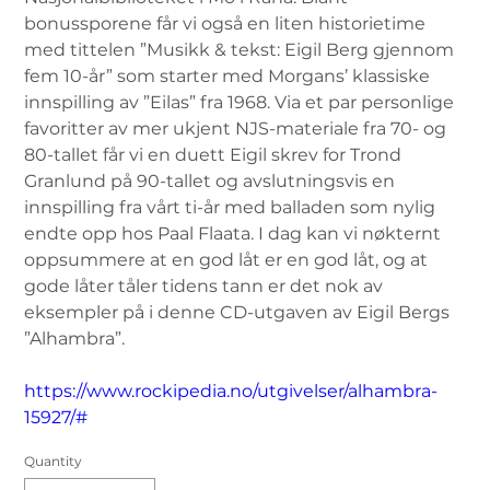
bonussporene får vi også en liten historietime
med tittelen ”Musikk & tekst: Eigil Berg gjennom
fem 10-år” som starter med Morgans’ klassiske
innspilling av ”Eilas” fra 1968. Via et par personlige
favoritter av mer ukjent NJS-materiale fra 70- og
80-tallet får vi en duett Eigil skrev for Trond
Granlund på 90-tallet og avslutningsvis en
innspilling fra vårt ti-år med balladen som nylig
endte opp hos Paal Flaata. I dag kan vi nøkternt
oppsummere at en god låt er en god låt, og at
gode låter tåler tidens tann er det nok av
eksempler på i denne CD-utgaven av Eigil Bergs
”Alhambra”.
https://www.rockipedia.no/utgivelser/alhambra-
15927/#
Quantity