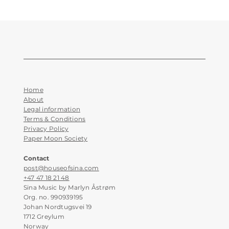
Home
About
Legal information
Terms & Conditions
Privacy Policy
Paper Moon Society
Contact
post@houseofsina.com
+47 47 18 21 48
Sina Music by Marlyn Åstrøm
Org. no. 990939195
Johan Nordtugsvei 19
1712 Greylum
Norway