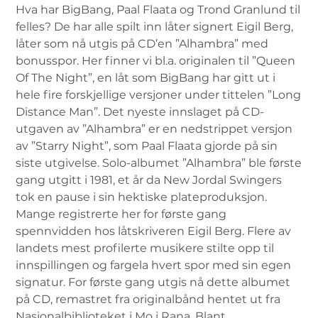
Hva har BigBang, Paal Flaata og Trond Granlund til
felles? De har alle spilt inn låter signert Eigil Berg,
låter som nå utgis på CD’en ”Alhambra” med
bonusspor. Her finner vi bl.a. originalen til ”Queen
Of The Night”, en låt som BigBang har gitt ut i
hele fire forskjellige versjoner under tittelen ”Long
Distance Man”. Det nyeste innslaget på CD-
utgaven av ”Alhambra” er en nedstrippet versjon
av ”Starry Night”, som Paal Flaata gjorde på sin
siste utgivelse. Solo-albumet ”Alhambra” ble første
gang utgitt i 1981, et år da New Jordal Swingers
tok en pause i sin hektiske plateproduksjon.
Mange registrerte her for første gang
spennvidden hos låtskriveren Eigil Berg. Flere av
landets mest profilerte musikere stilte opp til
innspillingen og fargela hvert spor med sin egen
signatur. For første gang utgis nå dette albumet
på CD, remastret fra originalbånd hentet ut fra
Nasjonalbiblioteket i Mo i Rana. Blant