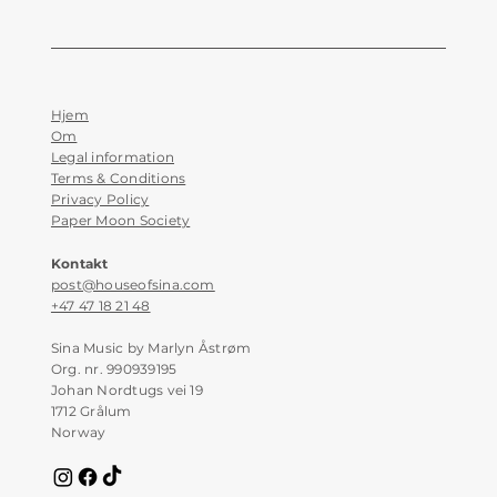
Hjem
Om
Legal information
Terms & Conditions
Privacy Policy
Paper Moon Society
Kontakt
post@houseofsina.com
+47 47 18 21 48
Sina Music by Marlyn Åstrøm
Org. nr. 990939195
Johan Nordtugs vei 19
1712 Grålum
Norway