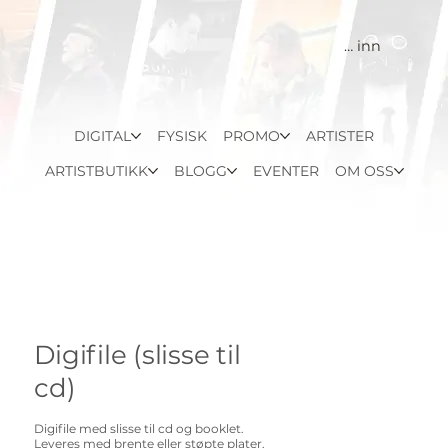
Logg inn
DIGITAL
FYSISK
PROMO
ARTISTER
ARTISTBUTIKK
BLOGG
EVENTER
OM OSS
Digifile (slisse til
cd)
Digifile med slisse til cd og booklet.
Leveres med brente eller støpte plater.