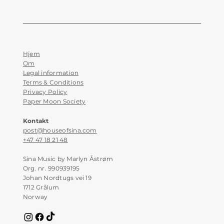
Hjem
Om
Legal information
Terms & Conditions
Privacy Policy
Paper Moon Society
Kontakt
post@houseofsina.com
+47 47 18 21 48
Sina Music by Marlyn Åstrøm
Org. nr. 990939195
Johan Nordtugs vei 19
1712 Grålum
Norway