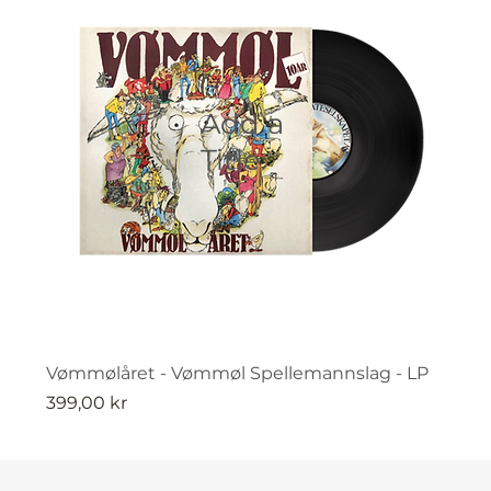
Add a
Title
Vømmølåret - Vømmøl Spellemannslag - LP
Pris
399,00 kr