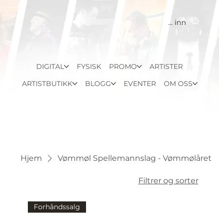
Logg inn
DIGITAL
FYSISK
PROMO
ARTISTER
ARTISTBUTIKK
BLOGG
EVENTER
OM OSS
Hjem
Vømmøl Spellemannslag - Vømmølåret
Filtrer og sorter
Forhåndssalg