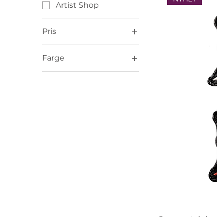
Artist Shop
Pris
Farge
100 kr
150 kr