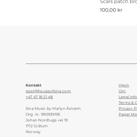
Scars patch br
Pris
100,00 kr
Kontakt
Hjem
post@houseofsina.com
Om
+47 47 18 21 48
Legal inf
Terms & 
Sina Music by Marlyn Åstrøm
Privacy P
Org. nr. 990939195
Paper Mo
Johan Nordtugs vei 19
1712 Grålum
Norway