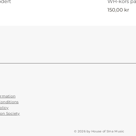
odert
WH-kors p
Pris
150,00 kr
ormation
Conditions
olicy
on Society
© 2026 by House of SIna Music