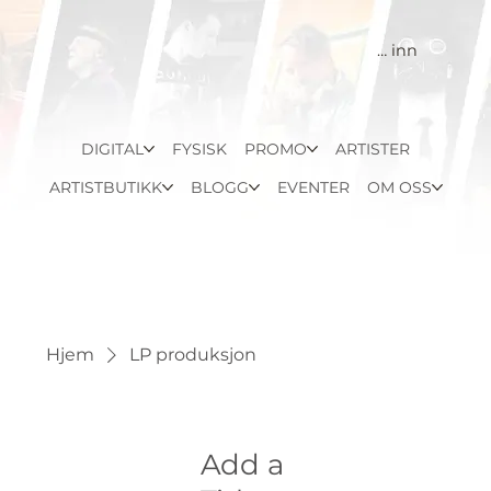
Logg inn
DIGITAL
FYSISK
PROMO
ARTISTER
ARTISTBUTIKK
BLOGG
EVENTER
OM OSS
Hjem
LP produksjon
Add a