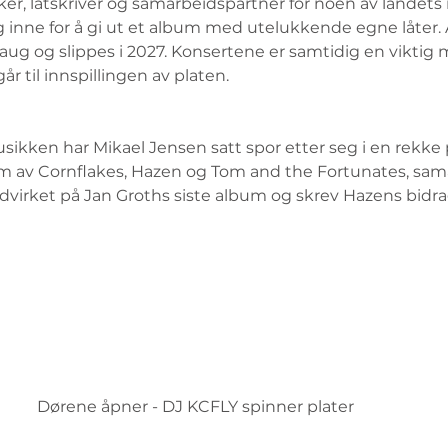
ker, låtskriver og samarbeidspartner for noen av landets 
g inne for å gi ut et album med utelukkende egne låter. 
ug og slippes i 2027. Konsertene er samtidig en viktig 
 til innspillingen av platen.
usikken har Mikael Jensen satt spor etter seg i en rekke 
m av Cornflakes, Hazen og Tom and the Fortunates, sa
irket på Jan Groths siste album og skrev Hazens bidrag
Dørene åpner - DJ KCFLY spinner plater