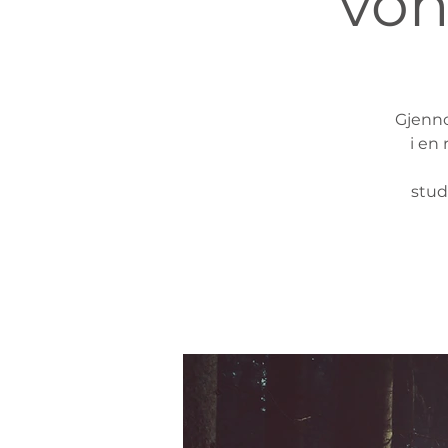
von
Gjenno
i en
stud