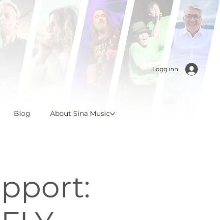
Logg inn
Blog
About Sina Music
pport: