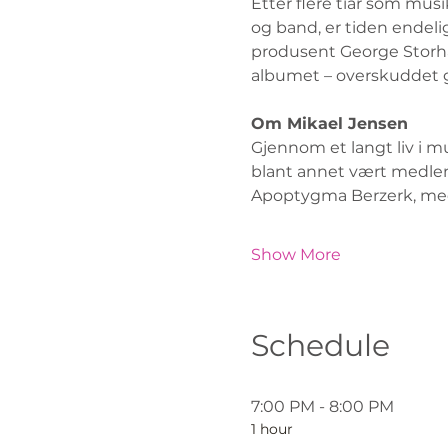
Etter flere tiår som musi
og band, er tiden endeli
produsent George Storha
albumet – overskuddet går
Om Mikael Jensen
Gjennom et langt liv i m
blant annet vært medle
Apoptygma Berzerk, medv
Show More
Schedule
7:00 PM - 8:00 PM
1 hour