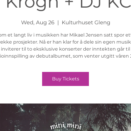
 Krogh + DJ K
Wed, Aug 26
  |  
Kulturhuset Gleng
m et langt liv i musikken har Mikael Jensen satt spor et
 rekke prosjekter. Nå er han klar for å dele sin egen musik
inviterer til to eksklusive konserter der inntekten går til
ioinnspilling av debutalbumet, som venter utgitt våren 
Buy Tickets