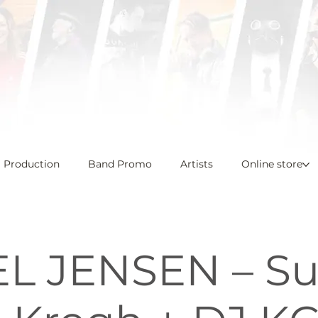
l Production
Band Promo
Artists
Online store
L JENSEN – Su