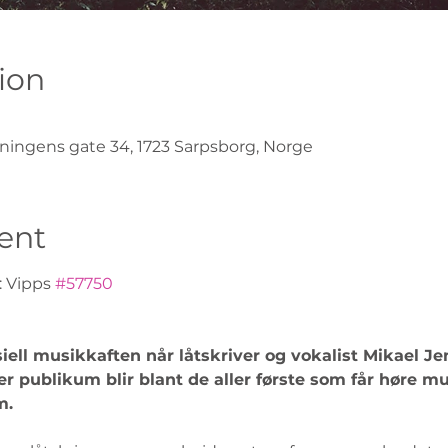
ion
ningens gate 34, 1723 Sarpsborg, Norge
ent
: Vipps 
#57750
iell musikkaften når låtskriver og vokalist Mikael Jens
r publikum blir blant de aller første som får høre m
. 