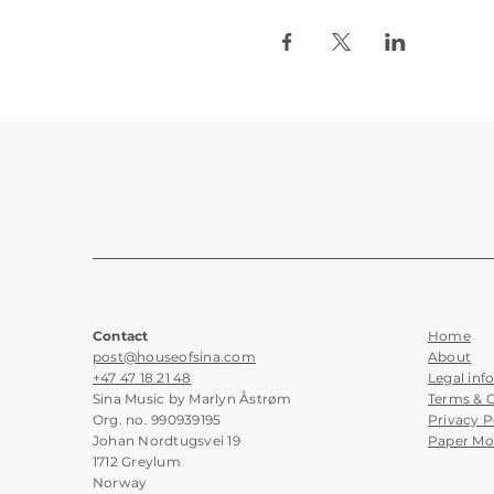
Contact
Home
post@houseofsina.com
About
+47 47 18 21 48
Legal inf
Sina Music by Marlyn Åstrøm
Terms & 
Org. no. 990939195
Privacy P
Johan Nordtugsvei 19
Paper Mo
1712 Greylum
Norway