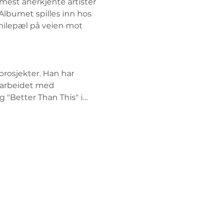
mest anerkjente artister 
Albumet spilles inn hos 
milepæl på veien mot 
prosjekter. Han har 
marbeidet med 
 "Better Than This" i…