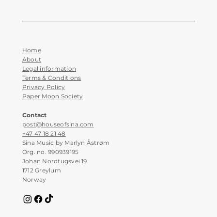
Home
About
Legal information
Terms & Conditions
Privacy Policy
Paper Moon Society
Contact
post@houseofsina.com
+47 47 18 21 48
Sina Music by Marlyn Åstrøm
Org. no. 990939195
Johan Nordtugsvei 19
1712 Greylum
Norway